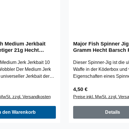
sh Medium Jerkbait
Major Fish Spinner Jig
etiger 21g Hecht
Gramm Hecht Barsch F
 UV
 Medium Jerk Jerkbait 10
Dieser Spinner-Jig ist die u
Wobbler Der Medium Jerk
Waffe in der Köderbox und 
 universeller Jerkbait der
Eigenschaften eines Spinn
iner Größe nicht nur für
Blinkers, Wobblers und Jig
 Preis:
Regulärer Preis:
4,50 €
esetzt werden kann. Der
Spinner Jigs eignen sich al
. MwSt. zzgl. Versandkosten
Preise inkl. MwSt. zzgl. Ver
ine Länge von 10 cm und
Searchbait, wenn man groß
 damit auch für Zander und
zuverlässig abfischen möch
che. Die Idee hinter dem
18 Gramm bietet dieser Spi
n den Warenkorb
Details
k war einen Jerkbait zu
einerseits gute Wurfeigens
mit jeder normalen
andererseits kann er auch 