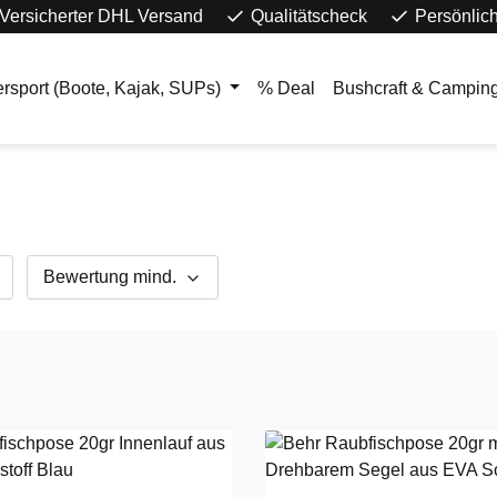
Versicherter DHL Versand
Qualitätscheck
Persönlic
rsport (Boote, Kajak, SUPs)
% Deal
Bushcraft & Campin
Bewertung mind.