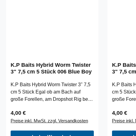
speziell entwickelt für Karpfen und
der Größe
andere große
handliche 
FriedfischeSuperscharfe Haken und
Abhakmatte
eine geflochtene Schnur im
schonende
Camouflage Design machen dieses
Maßband v
System sehr erfolgreich in allen
befeuchtet 
Gewässern
souveräne
möglich. D
K.P Baits Hybrid Worm Twister
K.P Bait
sowohl zum
3" 7,5 cm 5 Stück 006 Blue Boy
3" 7,5 c
Bootsangel
Ghost
überall da,
K.P Baits Hybrid Worm Twister 3" 7,5
K.P Baits 
auch zum St
cm 5 Stück Egal ob am Bach auf
cm 5 Stück
praktische
große Forellen, am Dropshot Rig beim
große Fore
und kann 
Barschfischen oder am kleinen
Barschfisc
transportie
Regulärer Preis:
Regulärer
4,00 €
4,00 €
Bleikopf zum Zanderjiggen: der Hybrid
Bleikopf z
den Druck 
Preise inkl. MwSt. zzgl. Versandkosten
Preise inkl
Worm ist ein fängiger Köder auf fast
Worm ist ei
Abweichun
alles was raubt. Die Mischung aus
alles was 
kommen.Lä
Worm und Action Shad gibt ihm den
Worm und A