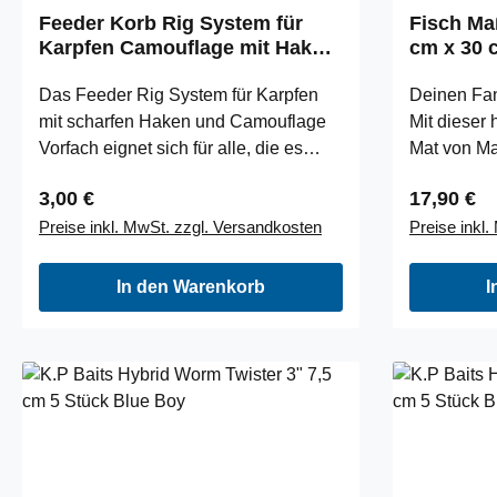
Feeder Korb Rig System für
Fisch Ma
Karpfen Camouflage mit Haken
cm x 30 
20g
Das Feeder Rig System für Karpfen
Deinen Fan
mit scharfen Haken und Camouflage
Mit dieser
Vorfach eignet sich für alle, die es
Mat von Ma
lieber unkompliziert mögen, lässt sich
Fang nicht
Regulärer Preis:
Regulärer
3,00 €
17,90 €
super auswerfen und kann bspw.
sondern auc
Preise inkl. MwSt. zzgl. Versandkosten
Preise inkl
einfach am Grund abgelegt werden.
platzieren.
Ganz egal ob an stillen Gewässern
können gr
oder Fließgewässern. Dieser
schonend 
In den Warenkorb
I
Allrounder erleichtert den Einstieg in
das der Fi
das Feeder Angeln ungemein und ist
Länge von 
nicht umsonst eines unserer
das Vermes
beliebtesten Produkte in der Angel-
Anschlag h
Garage. In der Variante mit 20gramm
ist mit sei
eignet sich dieser Korb auch für
durchaus r
leichtere, Allround Ruten. Gewicht: 20
besteht a
g Inhalt: 1 StückVormontiertes System
ist wetterf