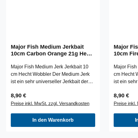
pro Packung.
Packung.
Major Fish Medium Jerkbait
Major Fi
10cm Carbon Orange 21g Hecht
10cm Fir
Wobbler
Wobbler
Major Fish Medium Jerk Jerkbait 10
Major Fish
cm Hecht Wobbler Der Medium Jerk
cm Hecht 
ist ein sehr universeller Jerkbait der
ist ein sehr
aufgrund seiner Größe nicht nur für
aufgrund se
Regulärer Preis:
Regulärer
8,90 €
8,90 €
Hecht eingesetzt werden kann. Der
Hecht eing
Preise inkl. MwSt. zzgl. Versandkosten
Preise inkl
Jerk hat eine Länge von 10 cm und
Jerk hat e
eignet sich damit auch für Zander und
eignet sich
große Barsche. Die Idee hinter dem
große Bars
In den Warenkorb
I
Medium Jerk war einen Jerkbait zu
Medium Jer
bauen der mit jeder normalen
bauen der 