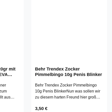
0gr mit
Behr Trendex Zocker
 EVA
Pimmelbingo 10g Penis Blinker
iner
Behr Trendex Zocker Pimmelbingo
 zum
10g Penis BlinkerNun was sollen wir
lt aus
zu diesem harten Freund hier groß
 EVA
erzählen :-) Diesen Blinker haben wir
Regulärer Preis:
3,50 €
rs robust.
unter dem Namen "Pimmelbingo"