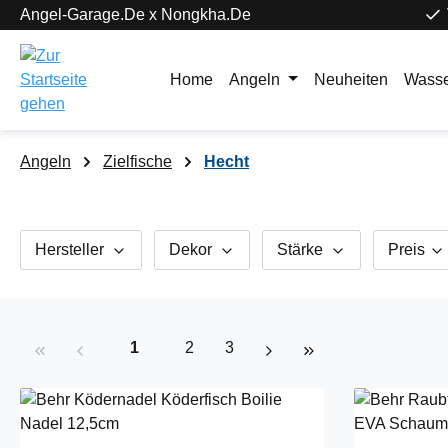
Angel-Garage.De x Nongkha.De
springen
Zur Hauptnavigation springen
Home
Angeln
Neuheiten
Wasse
Angeln
Zielfische
Hecht
Hersteller
Dekor
Stärke
Preis
Seite
Seite
Seite
1
2
3