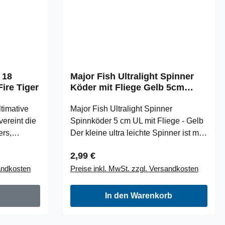
 18
Major Fish Ultralight Spinner
ire Tiger
Köder mit Fliege Gelb 5cm
3gramm
ltimative
Major Fish Ultralight Spinner
vereint die
Spinnköder 5 cm UL mit Fliege - Gelb
ers,
Der kleine ultra leichte Spinner ist mit
s in einem.
seiner Größe von 5 cm und einem
Regulärer Preis:
2,99 €
s
Gewicht von 3 Gramm perfekt zum
sandkosten
Preise inkl. MwSt. zzgl. Versandkosten
e Areale
leichten Angeln auf Forelle, Barsch
te. Mit den
und Döbel. Die spezielle Form des
nnger Jig
Spinnerblatts macht ein schnelles
In den Warenkorb
chaften
Anlaufen des Köders möglich. An den
etwas
Drilling ist eine farbige Fliege