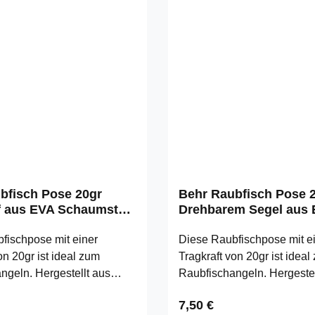
bfisch Pose 20gr
Behr Raubfisch Pose 2
f aus EVA Schaumstoff
Drehbarem Segel aus
Schaumstoff
fischpose mit einer
Diese Raubfischpose mit e
on 20gr ist ideal zum
Tragkraft von 20gr ist ideal
ngeln. Hergestellt aus
Raubfischangeln. Hergestel
erbrechlichen" EVA
einem "unzerbrechlichen"
 Preis:
Regulärer Preis:
7,50 €
 ist sie besonders robust.
Schaumstoff ist sie besonde