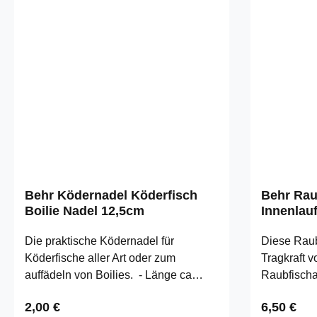
Behr Ködernadel Köderfisch
Behr Rau
Boilie Nadel 12,5cm
Innenlau
Blau
Die praktische Ködernadel für
Diese Raub
Köderfische aller Art oder zum
Tragkraft v
auffädeln von Boilies. - Länge ca
Raubfischa
12,5cm- Klapparbe Öse- Material:
einem "unz
Regulärer Preis:
Regulärer
2,00 €
6,50 €
Federstahl- Inhalt 1 Stück
Schaumstoff