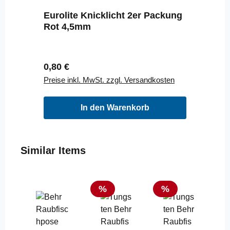
Eurolite Knicklicht 2er Packung
Rot 4,5mm
Regulärer Preis:
0,80 €
Preise inkl. MwSt. zzgl. Versandkosten
In den Warenkorb
Produktgalerie überspringen
Similar Items
Rabatt
Rabatt
%
%