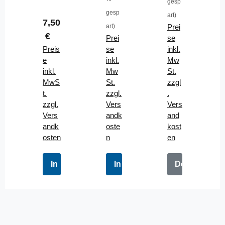
gesp
el
35c
3k
gesp
art)
aus
m
g
Regulärer Preis:
7,50
art)
Prei
EVA
25c
€
Prei
se
Sch
m
Preis
se
inkl.
au
e
inkl.
Mw
mst
inkl.
Mw
St.
off
MwS
St.
zzgl
t.
zzgl.
.
zzgl.
Vers
Vers
Vers
andk
and
andk
oste
kost
osten
n
en
In den Warenkorb
In den Warenkorb
Details