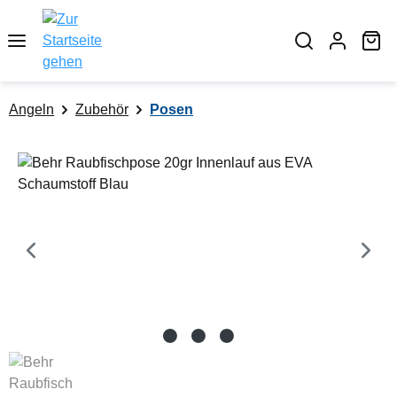
alt springen
Wa
Angeln
Zubehör
Posen
Bildergalerie überspringen