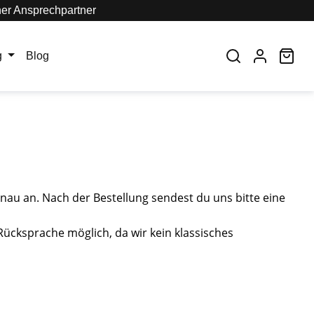
her Ansprechpartner
War
g
Blog
anau an.
Nach der Bestellung sendest du uns bitte eine
Rücksprache möglich, da wir kein klassisches