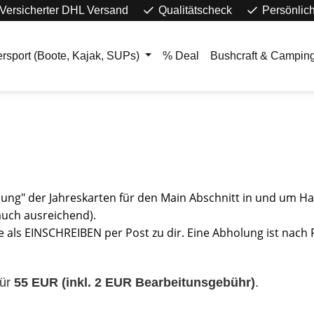
Versicherter DHL Versand
Qualitätscheck
Persönlic
rsport (Boote, Kajak, SUPs)
% Deal
Bushcraft & Campin
llung" der Jahreskarten für den Main Abschnitt in und um H
 auch ausreichend).
e als EINSCHREIBEN per Post zu dir. Eine Abholung ist nach 
ür
55 EUR (inkl. 2 EUR Bearbeitunsgebühr)
.