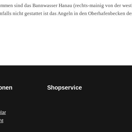
nommen sind das Bannwasser Hanau (rechts-mainig von der west
falls nicht gestattet ist das Angeln in den Oberhafenbecken de
ionen
Shopservice
lar
ht