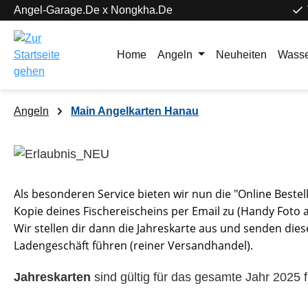
Angel-Garage.De x Nongkha.De
springen
Zur Hauptnavigation springen
Home
Angeln
Neuheiten
Wasse
Angeln
Main Angelkarten Hanau
Als besonderen Service bieten wir nun die "Online Beste
Kopie deines Fischereischeins per Email zu (Handy Foto
Wir stellen dir dann die Jahreskarte aus und senden dies
Ladengeschäft führen (reiner Versandhandel).
Jahreskarten
sind gültig für das gesamte Jahr 2025 f