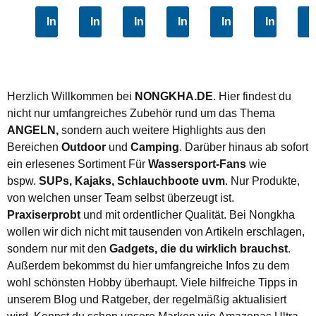
In den Warenkorb
In den Warenkorb
In den Warenkorb
In den Warenkorb
In den Warenkorb
In den W
I
Herzlich Willkommen bei
NONGKHA.DE
. Hier findest du
nicht nur umfangreiches Zubehör rund um das Thema
ANGELN,
sondern auch
weitere Highlights aus den
Bereichen
Outdoor
und
Camping
. Darüber hinaus ab sofort
ein erlesenes Sortiment Für
Wassersport-Fans
wie
bspw.
SUPs, Kajaks, Schlauchboote uvm
. Nur Produkte,
von welchen unser Team selbst überzeugt ist.
Praxiserprobt
und mit ordentlicher Qualität. Bei Nongkha
wollen wir dich nicht mit tausenden von Artikeln erschlagen,
sondern nur mit den
Gadgets, die du wirklich brauchst
.
Außerdem bekommst du hier umfangreiche Infos zu dem
wohl schönsten Hobby überhaupt. Viele hilfreiche Tipps in
unserem Blog und Ratgeber, der regelmäßig aktualisiert