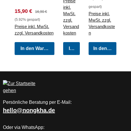
Preise
Kaffee
35cm
Raubfisch
inkl.
gespart)
Verkaufspreis:
Regulärer Preis:
15,90 €
16,90 €
M
MwSt.
Preise inkl.
(5.92% gespart)
zzgl.
MwSt. zzgl.
Preise inkl. MwSt.
Versand
Versandkoste
zzgl. Versandkosten
kosten
n
In den Warenkorb
In den Warenkorb
In den Warenkor
Persönliche Beratung per E-Mail:
hello@nongkha.de
Oder via WhatsApp: