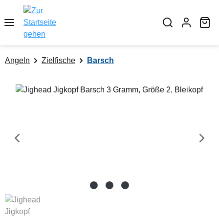
alt springen
Wa
Angeln
Zielfische
Barsch
Bildergalerie überspringen