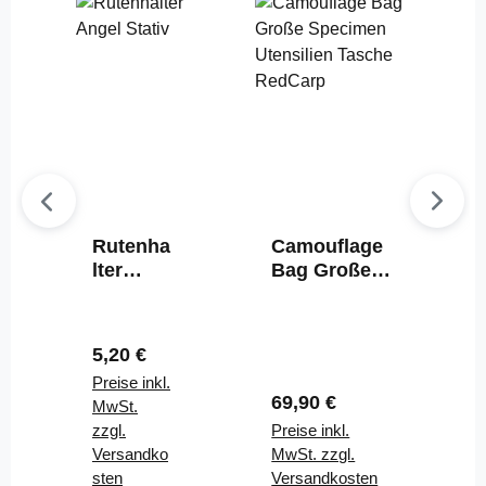
Rutenha
Camouflage
lter
Bag Große
Edelstah
Specimen
l 0,75m
Utensilien
bis
Tasche
Regulärer Preis:
5,20 €
1,15m
RedCarp
Preise inkl.
Edelstah
Regulärer Preis:
69,90 €
MwSt.
l
zzgl.
Preise inkl.
Versandko
MwSt. zzgl.
sten
Versandkosten