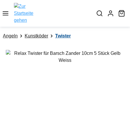
alt springen
Wa
Angeln
Kunstköder
Twister
Bildergalerie überspringen