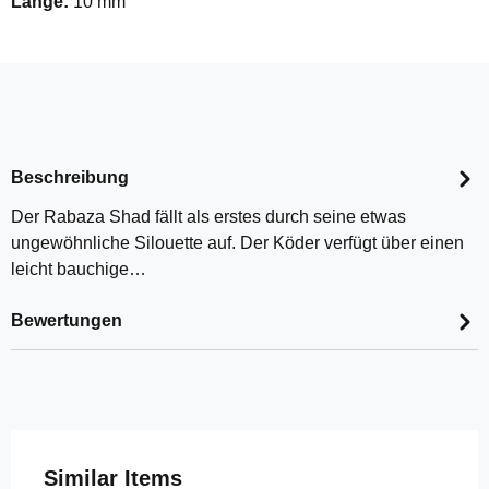
Länge:
10 mm
Beschreibung
Der Rabaza Shad fällt als erstes durch seine etwas
ungewöhnliche Silouette auf. Der Köder verfügt über einen
leicht bauchige…
Bewertungen
Produktgalerie überspringen
Similar Items