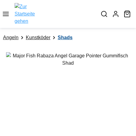
alt springen
Wa
Angeln
Kunstköder
Shads
Bildergalerie überspringen