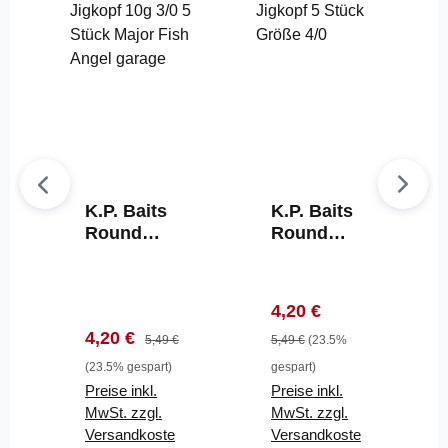
K.P. Baits
K.P. Baits
Round
Round
Jigkopf 10
Jigkopf 5
Gramm 3/0
Gramm
5 Stück
2/0 5
Verkaufspreis:
Regulärer Preis:
4,20 €
Stück
Verkaufspreis:
Regulärer Preis:
4,20 €
5,49 €
5,49 €
(23.5%
(23.5% gespart)
gespart)
Preise inkl.
Preise inkl.
MwSt. zzgl.
MwSt. zzgl.
Versandkoste
Versandkoste