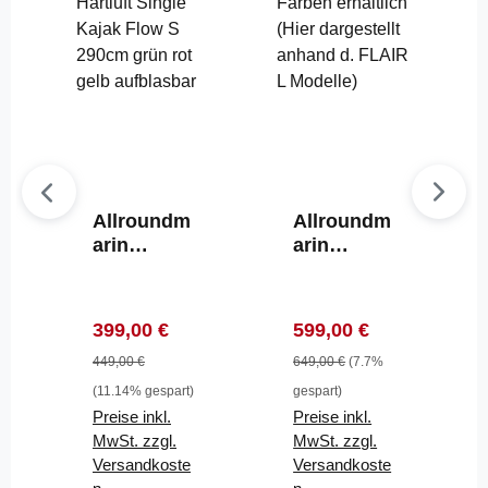
Allroundm
Allroundm
arin
arin
Hartluft
Hartluft
Single
Single
Kajak Flow
Kajak Flair
Verkaufspreis:
Regulärer Preis:
Verkaufspreis:
Regulärer Preis:
399,00 €
599,00 €
S 290cm
L 391cm
grün rot
449,00 €
grün rot
649,00 €
(7.7%
gelb
gelb
(11.14% gespart)
gespart)
aufblasbar
Aufblasba
Preise inkl.
Preise inkl.
r
MwSt. zzgl.
MwSt. zzgl.
Versandkoste
Versandkoste